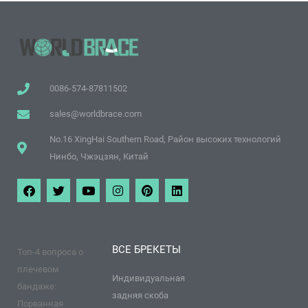
0086-574-87811502
sales@worldbrace.com
No.16 XingHai Southern Road, Район высоких технологий
Нинбо, Чжэцзян, Китай
Ф
Т
Y
И
П
Л
е
в
o
н
и
и
й
и
u
с
н
н
с
т
T
т
т
к
б
т
u
а
е
е
у
е
b
г
р
д
ВСЕ БРЕКЕТЫ
Топ-4 вопроса о
к
р
e
р
е
и
а
с
н
плечевом
м
т
Индивидуальная
бандаже:
задняя скоба
Порванная