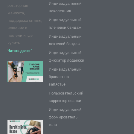
Индивидуальный
ротаторная
наколенник
манжета,
Индивидуальный
поддержка спины,
плечевой бандаж
ношение в
постели и где
Индивидуальный
купить
локтевой бандаж
Читать далее "
Индивидуальный
фиксатор лодыжки
9 пунктов о
Индивидуальный
коленных
браслет на
брекетах T
запястье
Scope: Советы
Пользовательский
и
корректор осанки
рекомендации
Индивидуальный
Читать далее "
формирователь
9 часто
тела
задаваемых