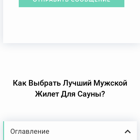
н
и
е
Как Выбрать Лучший Мужской
Жилет Для Сауны?
Оглавление