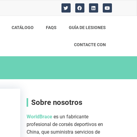
T
F
L
Y
w
a
i
o
i
c
n
u
t
e
k
t
t
b
e
u
CATÁLOGO
FAQS
GUÍA DE LESIONES
e
o
d
b
r
o
i
e
k
n
CONTACTE CON
Sobre nosotros
WorldBrace
es un fabricante
profesional de corsés deportivos en
China, que suministra servicios de