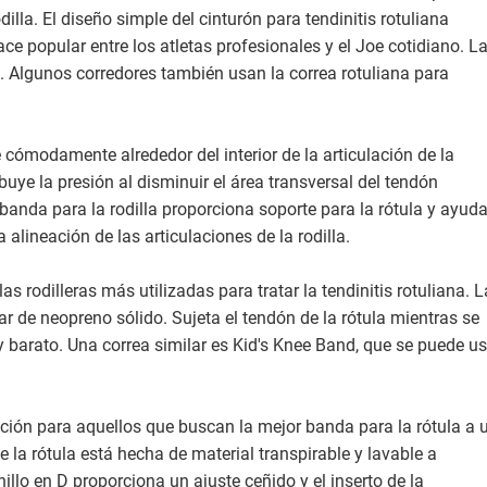
odilla. El diseño simple del cinturón para tendinitis rotuliana
ace popular entre los atletas profesionales y el Joe cotidiano. L
IX. Algunos corredores también usan la correa rotuliana para
 cómodamente alrededor del interior de la articulación de la
ribuye la presión al disminuir el área transversal del tendón
a banda para la rodilla proporciona soporte para la rótula y ayud
a alineación de las articulaciones de la rodilla.
s rodilleras más utilizadas para tratar la tendinitis rotuliana. L
ar de neopreno sólido. Sujeta el tendón de la rótula mientras se
 barato. Una correa similar es Kid's Knee Band, que se puede us
pción para aquellos que buscan la mejor banda para la rótula a 
e la rótula está hecha de material transpirable y lavable a
nillo en D proporciona un ajuste ceñido y el inserto de la