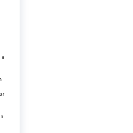
a
a a
a
ar
un