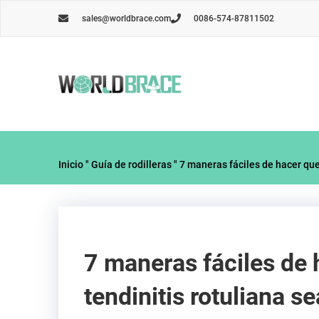
Ir
sales@worldbrace.com
0086-574-87811502
al
contenido
Inicio
"
Guía de rodilleras
"
7 maneras fáciles de hacer que
7 maneras fáciles de 
tendinitis rotuliana s