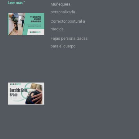
Leer más "
Muñequera
personalizada
9 puntos
Corrector postural a
sobre las
medida
rodilleras
Fajas personalizadas
T Scope:
para el cuerpo
Ideas y
consejos
Leer más
"
9
preguntas
frecuentes
sobre la
rodillera
para la
bursitis: