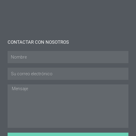
Ideas y
consejos
Leer más "
CONTACTAR CON NOSOTROS
Nombre
Envíe
un
correo
Mensaje
electrónico
a