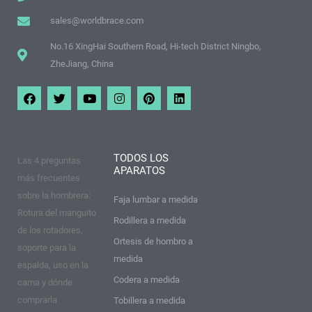
sales@worldbrace.com
No.16 XingHai Southern Road, Hi-tech District Ningbo,
ZheJiang, China
F
T
Y
I
P
L
a
w
o
n
i
i
c
i
u
s
n
n
e
t
t
t
t
k
b
t
u
a
e
e
o
e
b
g
r
d
TODOS LOS
Las 4 preguntas
o
r
e
r
e
i
APARATOS
k
a
s
n
más frecuentes
m
t
sobre la hombrera:
Faja lumbar a medida
Rotura del manguito
Rodillera a medida
de los rotadores,
Ortesis de hombro a
soporte para la
medida
espalda, uso en la
Codera a medida
cama y dónde
comprarla
Tobillera a medida