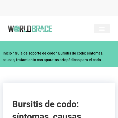
Ir
al
contenido
SOBRE NOSOTRO
TODOS LOS BRACES
GUÍA DE LESIONES
CONTACTE CON
Inicio
"
Guía de soporte de codo
"
Bursitis de codo: síntomas,
causas, tratamiento con aparatos ortopédicos para el codo
Bursitis de codo:
síntomas, causas,