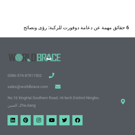
6 حقائق مهمة عن دعامة دوفورت للركبة: رؤى ونصائح
0086-574-87811502
sales@worldbrace.com
No.16 XingHai Southern Road، Hi-tech District Ningbo،
ZheJiang، الصين
ف
ت
م
ا
ب
ي
ي
و
و
ن
ي
ن
س
ي
ق
س
ن
ك
ب
ت
ع
ت
ت
د