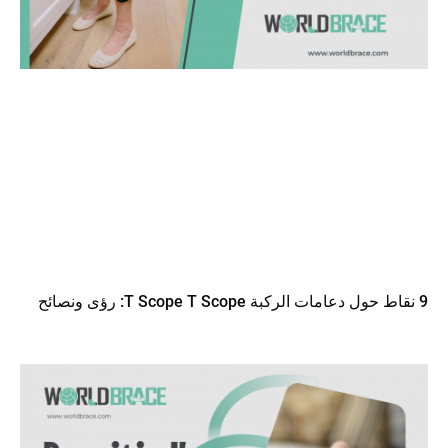
9 نقاط حول دعامات الركبة T Scope T Scope: رؤى ونصائح