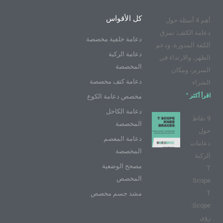
و
ر
ي
غ
ي
ي
ك
و
ر
ر
ن
كل الأقواس
أهم 4 أسئلة حول
ت
ا
ي
ي
م
س
دعامة الكتف: تمزق
و
ت
دعامة خلفية مخصصة
الكفة المدورة، ودعم
ب
دعامة الركبة
الظهر، والارتداء في
المخصصة
السرير، ومكان
دعامة كتف مخصصة
الشراء
اقرأ أكثر "
مخصص دعامة الكوع
دعامة الكاحل
9 نقاط
المخصصة
حول
دعامة المعصم
دعامات
المخصصة
الركبة
مصحح الوضعية
T
المخصص
Scope
T
مشد جسم مخصص
Scope:
رؤى