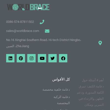
0086-574-87811502
sales@worldbrace.com
No.16 XingHai Southern Road، Hi-tech District Ningbo،
ZheJiang، الصين
ف
ت
م
ا
ب
ي
ي
و
و
ن
ي
ن
س
ي
ق
س
ن
ك
ب
ت
ع
ت
ت
د
و
ر
ي
غ
ي
ي
ك
و
ر
ر
ن
كل الأقواس
أهم 4 أسئلة حول
ت
ا
ي
ي
م
س
دعامة الكتف: تمزق
و
ت
دعامة خلفية مخصصة
الكفة المدورة، ودعم
ب
دعامة الركبة
الظهر، والارتداء في
المخصصة
السرير، ومكان