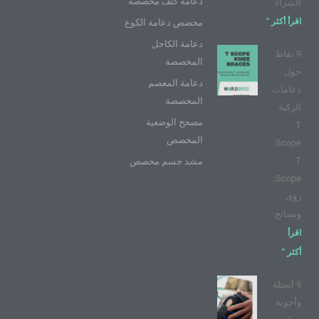
دعامة كتف مخصصة
الشراء
اقرأ أكثر "
مخصص دعامة الكوع
دعامة الكاحل
9 نقاط
المخصصة
حول
دعامة المعصم
دعامات
المخصصة
الركبة
مصحح الوضعية
T
المخصص
Scope
T
مشد جسم مخصص
Scope:
رؤى
ونصائح
اقرأ
أكثر "
9 أسئلة
وأجوبة