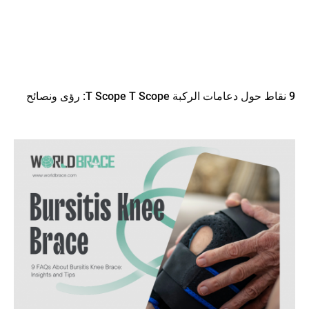
9 نقاط حول دعامات الركبة T Scope T Scope: رؤى ونصائح