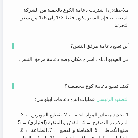
ملاحظة: إذا اشتريت دعامة الكوع بالجملة من الشركة
المصنعة ، فإن السعر يكون فقط 1/3 إلى 1/5 من سعر
التجزئة.
أين تضع دعامة مرفق التنس؟
في الفيديو أدناه ، اشرح مكان وضع دعامة مرفق التنس.
كيف تصنع دعامة كوع مخصصة؟
التصنيع الرئيسي
عمليات إنتاج دعامات إيبلو هي:
1. تحديد مصادر المواد الخام ← 2. تقطيع النيوبرين ← 3.
المركب و التصفيح ← 4. النقش و المثقبة (اختياري) ← 5.
صنع الأنماط ← 6. الخياطة و القطع ← 7. الطباعة ← 8.
الخياطة ← 9. إنهاء مراقبة الجودة → 10. التعبئة والتغليف