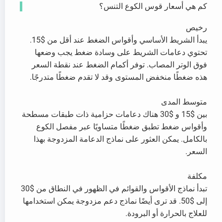
كم هي أسعار قوس الكوع التنس؟
رخيص
يبدأ الشريط الأساسي وأقواس الضغط عند أقل من $15.
تحتوي دعامات الشريط على وسادة ضغط يجب وضعها
فوق الوتر المصاب. توفر أكمام الضغط عند نقطة السعر
هذه ضغطًا منخفض المستوى وقد لا تقدم ضغطًا متدرجًا.
متوسط المدى
بين $15 و $30 هناك دعامات حزامية ذات طبقات مسطحة
وأقواس ضغط تطبق ضغطًا متساويًا عبر مفصل الكوع
بالكامل. يمكن العثور على نماذج الدعامة المزدوجة بهذا
السعر.
مكلفة
تبدأ نماذج الأقواس والقوائم في الظهور في النطاق من $30
إلى $50. قد ترى أيضًا نماذج دعم مزدوجة يمكن استخدامها
للعلاج بالحرارة أو البرودة.