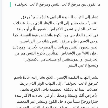
ما الفرق بين مرفق لاعب التنس ومرفق لاعب الجولف؟
يُشار إلى التهاب اللقيمة الجانبي عادةً باسم "مرفق
التنس" ، وهو يشير إلى التهاب الأوتار الذي يربط عضلات
الساعد بالخارج. تشمل الأعراض الشعور بألم أو حرقة
في الجزء الخارجي من الكوع وانخفاض قوة القبضة. كما
يوحي الاسم ، فإن مرفق التنس شائع بين الرياضيين
الذين يلعبون التنس ورياضات المضرب الأخرى. ومع ذلك
، فإن 90% من الأشخاص المتأثرين بأذرع التنس هم من
الحرفيين أو الموسيقيين أو مستخدمي الكمبيوتر ،
وليسوا لاعبي التنس!
يشير التهاب اللقيمة الإنسي ، الذي يشار إليه عادةً باسم
"مرفق لاعب الجولف" ، إلى التهاب الوتر الذي يربط
عضلات الساعد بالكتلة العظمية داخل الكوع. تشمل
الأعراض ألمًا وتيبسًا وضعفًا ، أو في الحالات الأكثر شدة
خدرًا ووخزًا ينشأ من داخل الكوع وينتشر عبر المعصم
واليد. مرفق لاعب الجولف هو المعيار للاعبي الجولف ،