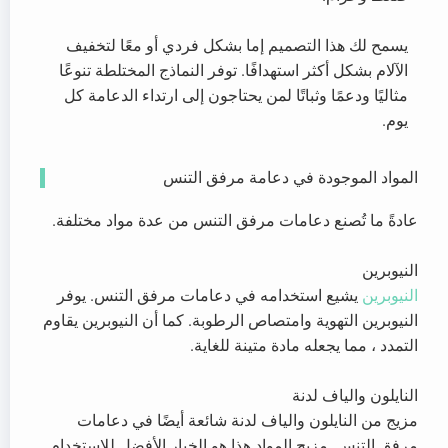
يسمح لك هذا التصميم إما بشكل فردي أو معًا لتخفيف
الآلام بشكل أكثر استهدافًا. توفر النماذج المختلطة تنوعًا
مثاليًا ودعمًا وثباتًا لمن يحتاجون إلى ارتداء الدعامة كل
يوم.
المواد الموجودة في دعامة مرفق التنس
عادةً ما تُصنع دعامات مرفق التنس من عدة مواد مختلفة.
النيوبرين
النيوبرين
يشيع استخدامه في دعامات مرفق التنس. يوفر
النيوبرين التهوية وامتصاص الرطوبة. كما أن النيوبرين يقاوم
التمدد ، مما يجعله مادة متينة للغاية.
النايلون والياف لدنة
مزيج من النايلون والياف لدنة شائعة أيضًا في دعامات
مرفق التنس. مزيج المواد هذا هو الخيار الأفضل للاستخدام