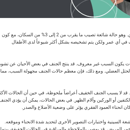
الجنف هو حالة طبية تؤثر على انحناء العمود الفقري. وهو حالة شائعة تصيب ما يقرب من 2 إلى 3% من السكان، مع كون
نف في أي عمر ولكن يتم تشخيصه بشكل أكثر شيوعاً لدى الأطفال
ات يكون السبب غير معروف. قد ينتج الجنف في بعض الأحيان عن تشوه
 الحثل العضلي. ومع ذلك، فإن معظم حالات الجنف مجهولة السبب، مما
د لا يسبب الجنف الخفيف أعراضاً ملحوظة، في حين أن الحالات الأكث
فين أو الوركين وآلام الظهر. في بعض الحالات، يمكن أن يؤدي الجنف
ن انحناء العمود الفقري يؤثر على وضعية الأضلاع والصدر.
ة السينية واختبارات التصوير الأخرى لتحديد شدة الانحناء وموقعه.
 المريض. قد يوصى بالملاحظة والمراقبة في الحالات الخفيفة، بينما 