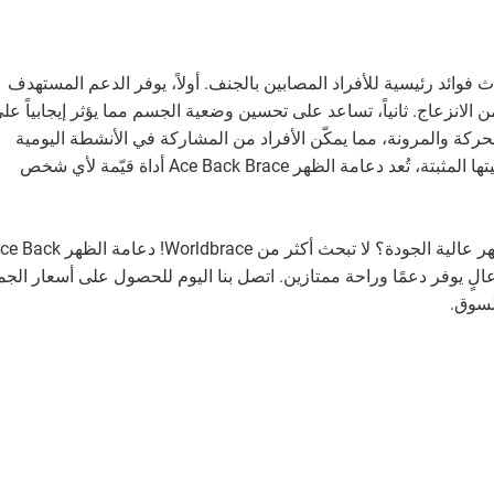
ختام، تقدم دعامة الظهر Ace Back Brace ثلاث فوائد رئيسية للأفراد المصابين بالجنف. أولاً، يوفر الدعم المستهدف
 الانزعاج. ثانياً، تساعد على تحسين وضعية الجسم مما يؤثر إيجابياً عل
لحركة والمرونة، مما يمكّن الأفراد من المشاركة في الأنشطة اليومية
بسهولة وراحة أكبر. وبفضل تصميمها المبتكر وفعاليتها المثبتة، تُعد دعامة الظهر Ace Back Brace أداة قيّمة لأي شخص
هل تبحث عن مصنع ومورد موثوق به لدعامات الظهر عالية الجودة؟ لا تبحث أكثر من Worldbrace! دعام
عالٍ يوفر دعمًا وراحة ممتازين. اتصل بنا اليوم للحصول على أسعار الجم
لسوق.