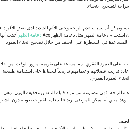
راحة لتصحيح الانحناء.
نب، ويمكن أن يسبب عدم الراحة وحتى الألم الشديد لدى بعض الأفراد. 
 استخدام دعامة الظهر مثل دعامة الظهر Ace
دعامة الظهر
أثبتت أنها
للمساعدة في السيطرة على الجنف من خلال تصحيح انحناء العمود
Ace Back Brac من خلال الضغط على العمود الفقري، مما يساعد على تقويمه بمرور الوقت. من خلا
إعادة تدريب عضلاتهم وعظامهم تدريجياً للحفاظ على استقامة طبيعية
نحناء العمود الفقري.
لك، صُممت دعامة الظهر Ace مع مراعاة الراحة. فهي مصنوعة من مواد قابلة للتنفس وخفيفة الوزن، وهي
 وهذا يعني أنه يمكن للمرضى ارتداء الدعامة لفترات طويلة دون الشعو
ل غير طبيعي، وتؤثر على ملايين الأشخاص في جميع أنحاء العالم. إذا