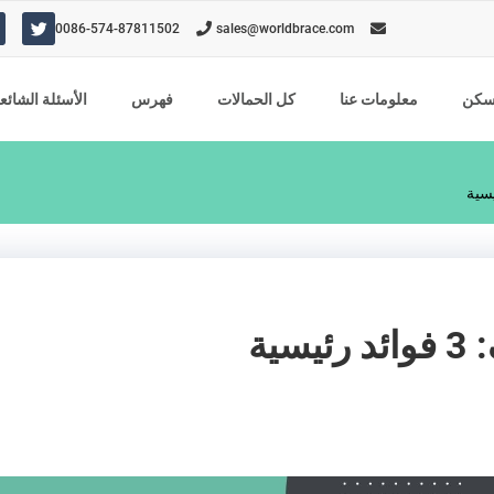
ت
0086-574-87811502
sales@worldbrace.com
و
ي
ت
ر
كن
معلومات عنا
كل الحمالات
فهرس
الأسئلة الشائع
ية