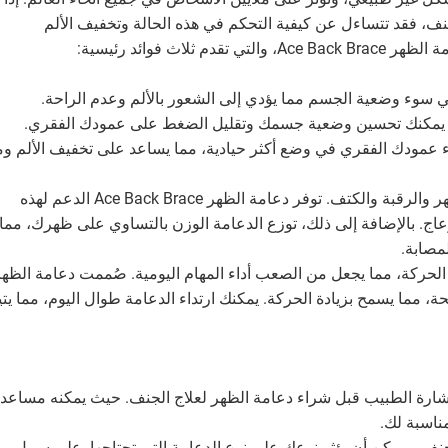
جنف، فقد تتساءل عن كيفية التحكم في هذه الحالة وتخفيف الألم
اث فوائد رئيسية:
سوء وضعية الجسم مما يؤدي إلى الشعور بالألم وعدم الراحة.
استخدام دعامة الظهر Ace Back Brace، يمكنك تحسين وضعية جسمك وتقليل الضغط على عمودك الفقري.
اء عمودك الفقري في وضع أكثر حيادية، مما يساعد على تخفيف الألم وم
تقليل الألم: يمكن أن يسبب الجنف آلام الظهر والرقبة والكتف. توفر دعامة الظهر Ace Back Brace الدعم لهذه
زعاج. بالإضافة إلى ذلك، توزع الدعامة الوزن بالتساوي على ظهرك، مما
مصابة.
 الحركة، مما يجعل من الصعب أداء المهام اليومية. صُممت دعامة الظه
لوزن ومريحة، مما يسمح بزيادة الحركة. يمكنك ارتداء الدعامة طوال اليوم، مما يت
ارة الطبيب قبل شراء دعامة الظهر لعلاج الجنف. حيث يمكنه مساعد
ناسبة لك.
جنف، ويمكن أن يؤثر نوعك على نوع الدعامة التي تحتاجها. على سبيل