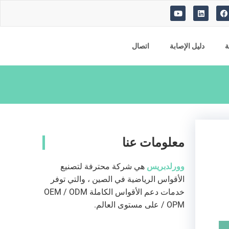
ف
ي
م
ي
ن
و
س
ك
ق
ب
د
ع
و
ي
ي
ة
دليل الإصابة
اتصال
ك
ن
و
ت
ي
و
ب
معلومات عنا
وورلدبريس
هي شركة محترفة لتصنيع
الأقواس الرياضية في الصين ، والتي توفر
خدمات دعم الأقواس الكاملة OEM / ODM
/ OPM على مستوى العالم.