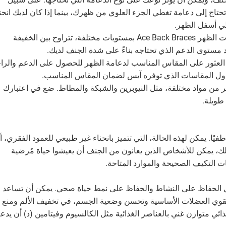
 تحتاج إلى دعامة تغطي الجزء العلوي من ظهرك، بينما إذا كان لديك انحن
ي أسفل الظهر.
ضع في اعتبارك مستوى الدعم: تأتي دعامات الظهر Ace Back Braces بمستويات مختلفة، تتراوح بين الخفيفة
 مستوى الدعم الذي تحتاجه بناءً على شدة الجنف لديك.
لعثور على المقاس المناسب لدعامة الظهر للحصول على الدعم والرا
دول المقاسات الذي توفره آيس لضمان المقاس المناسب.
ر من مواد مختلفة، مثل النيوبرين والشبكة والمطاط. ضع في اعتبارك
 طويلة.
يًا. يمكن لهذه الحالة، التي تتميز بانحناء غير طبيعي للعمود الفقري، أ
ك، يمكن للأشخاص الذين يعانون من الجنف أن يعيشوا حياة مُرضية
ت التكيف الصحيحة والموارد المتاحة.
ي الحفاظ على النشاط والحفاظ على نمط حياة صحي. يمكن أن تساعد
 تقوي العضلات الأساسية وتحسن وضعية الجسم، في تخفيف الألم ومنع
ذائي متوازن غني بالعناصر الغذائية مثل الكالسيوم وفيتامين (د) أن يدع