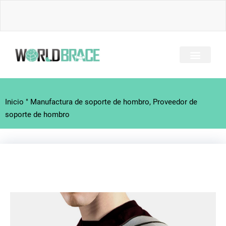
Ir
al
contenido
SOBRE NOSOTRO
TODOS LOS BRACES
GUÍA DE LESIONES
CONTACTE CON
Inicio
"
Manufactura de soporte de hombro, Proveedor de
soporte de hombro