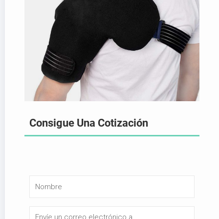
Consigue Una Cotización
N
o
m
E
b