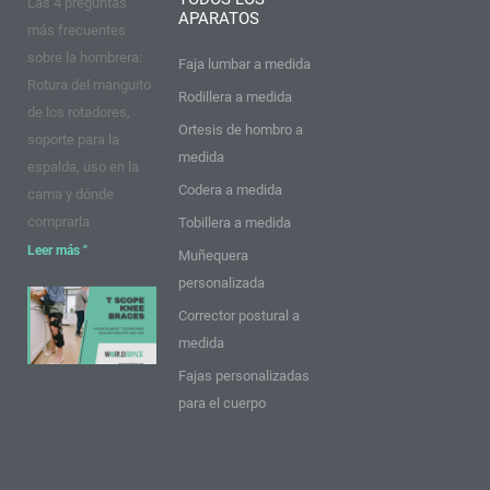
Las 4 preguntas
o
r
e
r
e
i
APARATOS
k
a
s
n
más frecuentes
m
t
sobre la hombrera:
Faja lumbar a medida
Rotura del manguito
Rodillera a medida
de los rotadores,
Ortesis de hombro a
soporte para la
medida
espalda, uso en la
Codera a medida
cama y dónde
comprarla
Tobillera a medida
Leer más "
Muñequera
personalizada
9 puntos
Corrector postural a
sobre las
medida
rodilleras
Fajas personalizadas
T Scope:
para el cuerpo
Ideas y
consejos
Leer más