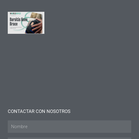
"
9
preguntas
frecuentes
sobre la
rodillera
para la
bursitis:
Ideas y
consejos
Leer más "
CONTACTAR CON NOSOTROS
Nombre