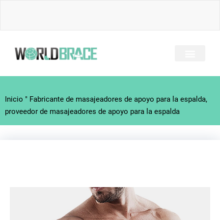
Ir
al
contenido
SOBRE NOSOTRO
TODOS LOS BRACES
GUÍA DE LESIONES
CONTACTE CON
Inicio
"
Fabricante de masajeadores de apoyo para la espalda,
proveedor de masajeadores de apoyo para la espalda