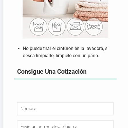
No puede tirar el cinturón en la lavadora, si
desea limpiarlo, límpielo con un paño.
Consigue Una Cotización
N
o
m
E
b