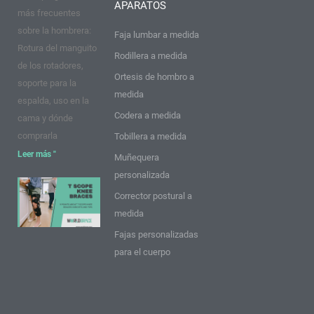
APARATOS
k
a
s
n
más frecuentes
m
t
sobre la hombrera:
Faja lumbar a medida
Rotura del manguito
Rodillera a medida
de los rotadores,
Ortesis de hombro a
soporte para la
medida
espalda, uso en la
Codera a medida
cama y dónde
comprarla
Tobillera a medida
Leer más "
Muñequera
personalizada
9 puntos
Corrector postural a
sobre las
medida
rodilleras
Fajas personalizadas
T Scope:
para el cuerpo
Ideas y
consejos
Leer más
"