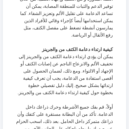
توفير الدعم والثبات للمنطقة المصابة، يمكن أن
تساعد الدعامة على تقليل الألم وتعزيز الشفاء. كما
يمكن استخدامها أيضاً كإجراء وقائي للأفراد الذين
يمارسون أنشطة تضغط على مفصل الكتف، مثل
رفع الأثقال أو الرياضة.
كيفية ارتداء دعامة الكتف من والجرينز
يمكن أن يؤدي ارتداء دعامة الكتف من والجرينز إلى
تخفيف الألم والانزعاج الناجم عن إصابات الكتف أو
الإجهاد أو الالتواء. ومع ذلك، لضمان الحصول على
أقصى استفادة من الدعامة، يجب أن تعرف كيفية
ارتدائها بشكل صحيح. إليك دليل تفصيلي خطوة
بخطوة حول كيفية ارتداء دعامة الكتف من والجرينز.
أولاً، قم بفك جميع الأشرطة وحرك ذراعك داخل
الدعامة. تأكد من أن البطانة مستقرة على كتفك وأن
ذراعك متمركز داخل الحامل. بعد ذلك، اسحب الحزام
عبر صدرك واربطه بإحكام على الجانب الآخر من