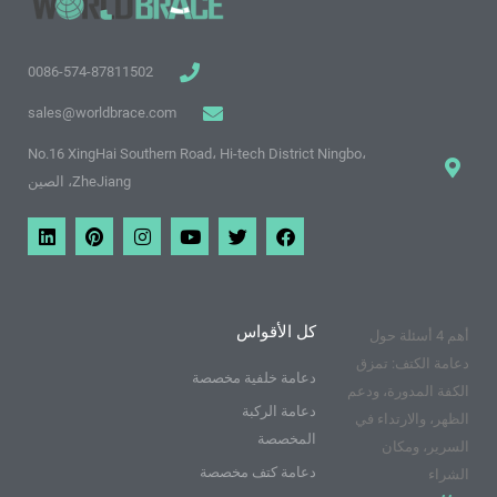
0086-574-87811502
sales@worldbrace.com
No.16 XingHai Southern Road، Hi-tech District Ningbo،
ZheJiang، الصين
ف
ت
م
ا
ب
ي
ي
و
و
ن
ي
ن
س
ي
ق
س
ن
ك
ب
ت
ع
ت
ت
د
و
ر
ي
غ
ي
ي
ك
و
ر
ر
ن
كل الأقواس
أهم 4 أسئلة حول
ت
ا
ي
ي
م
س
دعامة الكتف: تمزق
و
ت
دعامة خلفية مخصصة
الكفة المدورة، ودعم
ب
دعامة الركبة
الظهر، والارتداء في
المخصصة
السرير، ومكان
دعامة كتف مخصصة
الشراء