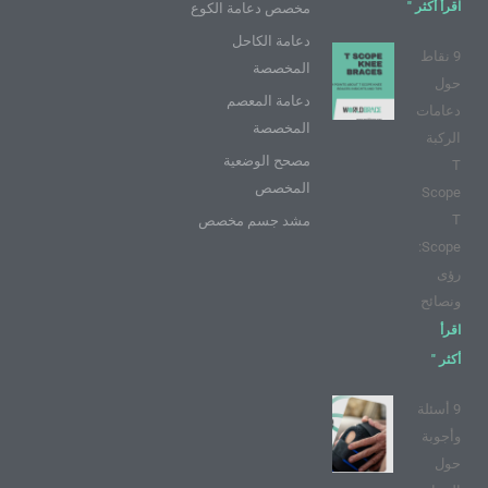
اقرأ أكثر "
مخصص دعامة الكوع
دعامة الكاحل
9 نقاط
المخصصة
حول
دعامة المعصم
دعامات
المخصصة
الركبة
مصحح الوضعية
T
المخصص
Scope
T
مشد جسم مخصص
Scope:
رؤى
ونصائح
اقرأ
أكثر "
9 أسئلة
وأجوبة
حول