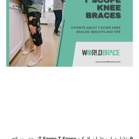
9 نقاط حول دعامات الركبة T Scope T Scope: رؤى ونصائح