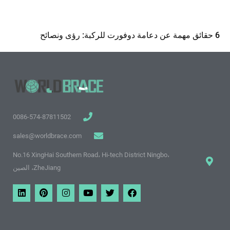
6 حقائق مهمة عن دعامة دوفورت للركبة: رؤى ونصائح
0086-574-87811502
sales@worldbrace.com
No.16 XingHai Southern Road، Hi-tech District Ningbo،
ZheJiang، الصين
ف
ت
م
ا
ب
ي
ي
و
و
ن
ي
ن
س
ي
ق
س
ن
ك
ب
ت
ع
ت
ت
د
و
ر
ي
غ
ي
ي