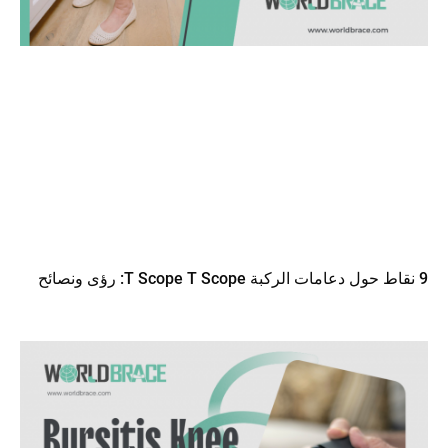
9 نقاط حول دعامات الركبة T Scope T Scope: رؤى ونصائح