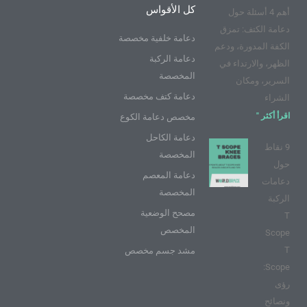
ك
و
ر
ر
ن
كل الأقواس
أهم 4 أسئلة حول
ت
ا
ي
ي
م
س
دعامة الكتف: تمزق
و
ت
دعامة خلفية مخصصة
الكفة المدورة، ودعم
ب
دعامة الركبة
الظهر، والارتداء في
المخصصة
السرير، ومكان
دعامة كتف مخصصة
الشراء
اقرأ أكثر "
مخصص دعامة الكوع
دعامة الكاحل
9 نقاط
المخصصة
حول
دعامة المعصم
دعامات
المخصصة
الركبة
مصحح الوضعية
T
المخصص
Scope
T
مشد جسم مخصص
Scope:
رؤى
ونصائح