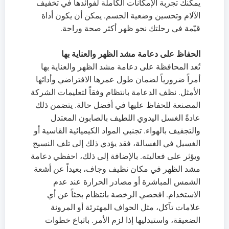
يمكنك تجربة الإمكانات الكاملة لفوائدها في تخفيف
الآلام وتحسين وضعية الجسم. يمكن أن يكون أداة
قيّمة في رحلتك نحو ظهر أكثر صحة وراحة.
الحفاظ على دعامة مشد الظهر والعناية بها
تُعد المحافظة على دعامة مشد الظهر والعناية بها
أمراً ضرورياً لضمان طول عمرها الافتراضي وأدائها
الأمثل. نظف الدعامة بانتظام وفقاً لتعليمات الشركة
المصنعة للحفاظ عليها في أفضل حالة. يتضمن ذلك
عادةً الغسل اليدوي اللطيف بالصابون المعتدل
والتجفيف بالهواء. تجنبي المواد الكيميائية القاسية أو
الغسيل في الغسالة، فقد يؤدي ذلك إلى تلف النسيج
ويؤثر على فعاليته. بالإضافة إلى ذلك، احفظي دعامة
مشد الظهر في مكان نظيف وجاف، بعيداً عن أشعة
الشمس المباشرة أو مصادر الحرارة عند عدم
الاستخدام. افحصي الرخصة بانتظام بحثاً عن أي
علامات تآكل، مثل الحواف المهترئة أو المرونة
الضعيفة، واستبدليها إذا لزم الأمر. باتباع خطوات