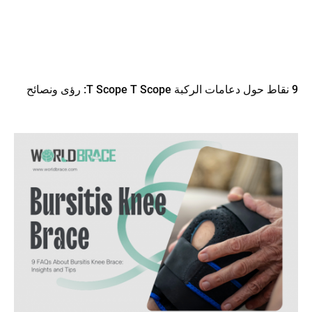
9 نقاط حول دعامات الركبة T Scope T Scope: رؤى ونصائح