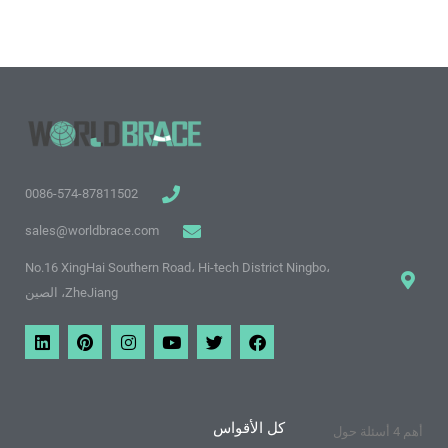
0086-574-87811502
sales@worldbrace.com
No.16 XingHai Southern Road، Hi-tech District Ningbo،
ZheJiang، الصين
ف
ت
م
ا
ب
ي
ي
و
و
ن
ي
ن
س
ي
ق
س
ن
ك
ب
ت
ع
ت
ت
د
و
ر
ي
غ
ي
ي
ك
و
ر
ر
ن
كل الأقواس
أهم 4 أسئلة حول
ت
ا
ي