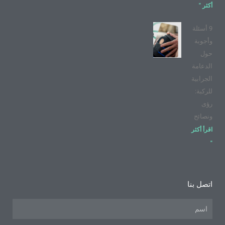
أكثر "
9 أسئلة
وأجوبة
حول
الدعامة
الجرابية
للركبة:
رؤى
ونصائح
اقرأ أكثر
"
اتصل بنا
اسم