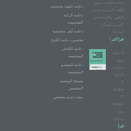
ي
م
س
دعامة الكتف: تمزق
و
ت
دعامة خلفية مخصصة
الكفة المدورة، ودعم
ب
دعامة الركبة
الظهر، والارتداء في
المخصصة
السرير، ومكان
دعامة كتف مخصصة
الشراء
اقرأ أكثر "
مخصص دعامة الكوع
دعامة الكاحل
9 نقاط
المخصصة
حول
دعامة المعصم
دعامات
المخصصة
الركبة
مصحح الوضعية
T
المخصص
Scope
T
مشد جسم مخصص
Scope:
رؤى
ونصائح
اقرأ