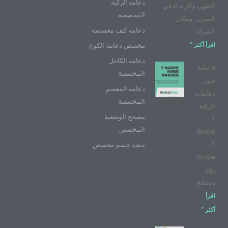
دعامة الركبة
الظهر، والارتداء في
المخصصة
السرير، ومكان
دعامة كتف مخصصة
الشراء
اقرأ أكثر "
مخصص دعامة الكوع
دعامة الكاحل
9 نقاط
المخصصة
حول
دعامة المعصم
دعامات
المخصصة
الركبة
مصحح الوضعية
T
المخصص
Scope
T
مشد جسم مخصص
Scope:
رؤى
ونصائح
اقرأ
أكثر "