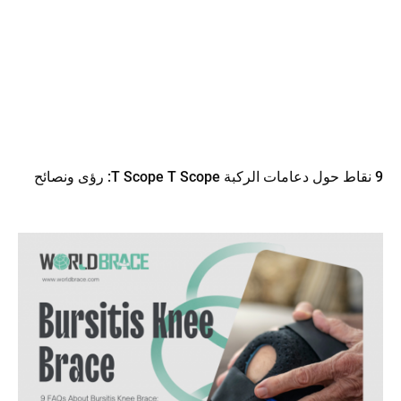
9 نقاط حول دعامات الركبة T Scope T Scope: رؤى ونصائح