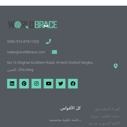
0086-574-87811502
sales@worldbrace.com
No.16 XingHai Southern Road، Hi-tech District Ningbo،
ZheJiang، الصين
ف
ت
م
ا
ب
ي
ي
و
و
ن
ي
ن
س
ي
ق
س
ن
ك
ب
ت
ع
ت
ت
د
و
ر
ي
غ
ي
ي
ك
و
ر
ر
ن
كل الأقواس
أهم 4 أسئلة حول
ت
ا
ي
ي
م
س
دعامة الكتف: تمزق
و
ت
دعامة خلفية مخصصة
الكفة المدورة، ودعم
ب