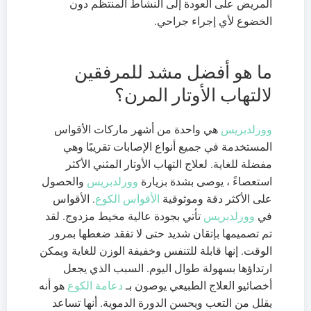
المريض على العودة إلى النشاط المنتظم دون
الخضوع لأي إجراء جراحي.
ما هو أفضل مشد للمرفقين
لالتهاب الأوتار المرن؟
وورلدبريس
هي واحدة من أشهر ماركات الأقواس
المستخدمة في جميع أنواع الإصابات تقريبًا وهي
مفضلة للغاية. لعلاج التهاب الأوتار المثني الأكثر
استعصاءً ، يوصى بشدة بزيارة
وورلدبريس
والحصول
على الأكثر دقة وموثوقية
الأقواس الكوع
. الأقواس
في
وورلدبريس
تأتي بجودة عالية مخيط مزدوج. لقد
تم تصميمها بإتقان شديد حتى لا تفقد ضغطها بمرور
الوقت. إنها قابلة للتنفس وخفيفة الوزن للغاية ويمكن
ارتداؤها بسهولة طوال اليوم. السبب الذي يجعل
أخصائيو العلاج الطبيعي يوصون بـ
دعامة الكوع
هو أنه
يقلل من التعب ويحسن الدورة الدموية. أنها تساعد