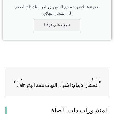
نحن ندعمك من تصميم المفهوم والعينة والإنتاج الضخم
إلى الشحن النهائي.
تعرف على فرقنا
السابق
التالي
سابق
التالي
انحشار الإبهام: الأعراض ، الأسباب ، العلاج بواسطة دعامات المعصم والإبهام
التهاب غمد الوتر De Quervain: الأعراض والأسباب والعلاج عن طريق دعامات المعصم والإبهام
المنشورات ذات الصلة