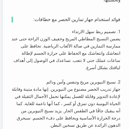
وتحسينها.
فوائد استخدام جهاز تمارين الخصر مع خطافات:
1. تصميم ربط سهل الارتداء
يضمن النسيج المطاطي المريح وخفيف الوزن الراحة حتى عند
ممارسة التمارين في صالة الألعاب الرياضية. تحافظ على
انتعاشك وانتعاشك مع الحفاظ على حرارة الجسم لإطالة
ساعات عملك حتى لا تتعب. تساعدك في الوصول إلى أهداف
لياقتك بشكل أسرع.
2. نسيج النيوبرين مريح وتنفس وآمن ودائم
جهاز تدريب الخصر مصنوع من النيوبرين. إنها مادة متينة وقابلة
لإعادة التدوير وقابلة للغسل يمكنها تحمل الأحمال الثقيلة في
الحياة اليومية دون تمزق أو كسر ، كما أنها ناعمة للغاية. كما
أنه يبقيك جافًا في الطقس الحار. يزيد نسيج النيوبرين من
درجة الحرارة الأساسية ويحافظ على دفء الجسم. سيحرق
الدهون الزائدة عن طريق تسخين البطن.