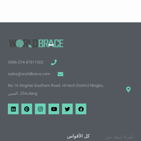
0086-574-87811502
sales@worldbrace.com
No.16 XingHai Southern Road، Hi-tech District Ningbo،
ZheJiang، الصين
ف
ت
م
ا
ب
ي
ي
و
و
ن
ي
ن
س
ي
ق
س
ن
ك
ب
ت
ع
ت
ت
د
و
ر
ي
غ
ي
ي
ك
و
ر
ر
ن
كل الأقواس
أهم 4 أسئلة حول
ت
ا
ي