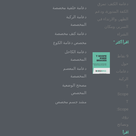
ي
م
س
دعامة الكتف: تمزق
و
ت
دعامة خلفية مخصصة
الكفة المدورة، ودعم
ب
دعامة الركبة
الظهر، والارتداء في
المخصصة
السرير، ومكان
دعامة كتف مخصصة
الشراء
اقرأ أكثر "
مخصص دعامة الكوع
دعامة الكاحل
9 نقاط
المخصصة
حول
دعامة المعصم
دعامات
المخصصة
الركبة
مصحح الوضعية
T
المخصص
Scope
T
مشد جسم مخصص
Scope:
رؤى
ونصائح
اقرأ