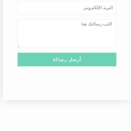
م
ا
ل
ب
ر
ر
س
ي
ا
د
ل
ا
ة
ل
أرسل رسالة
إ
ل
ك
ت
ر
و
ن
ي