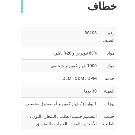
خطاف
رقم
BS108
الصنف.
مواد
80% نيوبرين و 20% نايلون
موك
1000 جهاز كمبيوتر شخصى
خدمة
OEM ، ODM ، OPM
المهلة
30 يوما
يوزاك
1 بوليباغ / جهاز كمبيوتر أو صندوق مخصص
حسب
التصميم حسب الطلب ، الشعار ، اللون ،
الطلب
الأحجام ، المواد ، العبوات ، الصناديق