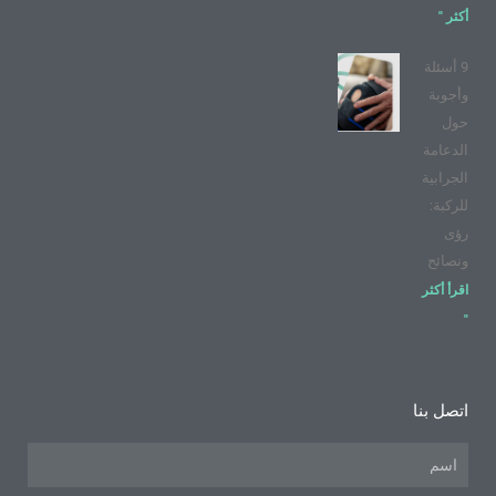
أكثر "
9 أسئلة
وأجوبة
حول
الدعامة
الجرابية
للركبة:
رؤى
ونصائح
اقرأ أكثر
"
اتصل بنا
اسم