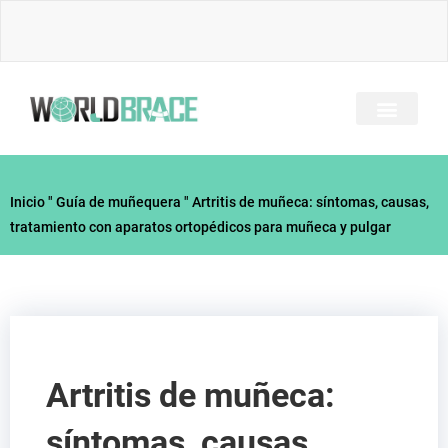
Ir
al
contenido
SOBRE NOSOTRO
TODOS LOS BRACES
GUÍA DE LESIONES
CONTACTE CON
Inicio
"
Guía de muñequera
"
Artritis de muñeca: síntomas, causas,
tratamiento con aparatos ortopédicos para muñeca y pulgar
Artritis de muñeca:
síntomas, causas,