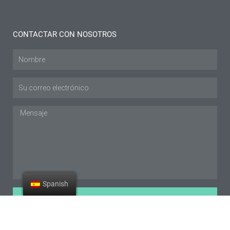
CONTACTAR CON NOSOTROS
Nombre
Envíe
un
correo
Mensaje
electrónico
a
Spanish
ENVIAR