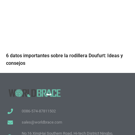
6 datos importantes sobre la rodillera Doufurt: Ideas y
consejos
0086-574-87811502
sales@worldbrace.com
No.16 XingHai Southern Road, Hi-tech District Ningbo,