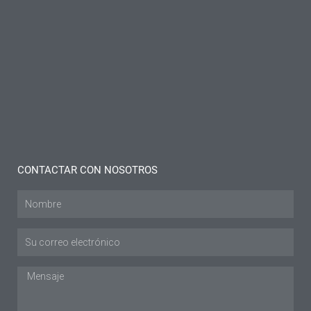
sobre la
rodillera
para la
bursitis:
Ideas y
consejos
Leer más "
CONTACTAR CON NOSOTROS
Nombre
Envíe
un
correo
Mensaje
electrónico
a