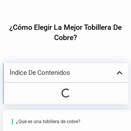
e
c
t
¿Cómo Elegir La Mejor Tobillera De
r
ó
Cobre?
n
i
c
o
a
Índice De Contenidos
¿Qué es una tobillera de cobre?