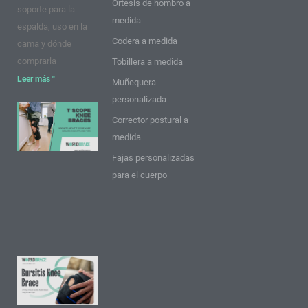
Ortesis de hombro a
soporte para la
medida
espalda, uso en la
Codera a medida
cama y dónde
comprarla
Tobillera a medida
Leer más "
Muñequera
personalizada
9 puntos
Corrector postural a
sobre las
medida
rodilleras
Fajas personalizadas
T Scope:
para el cuerpo
Ideas y
consejos
Leer más
"
9
preguntas
frecuentes