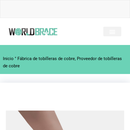
Ir
al
contenido
SOBRE NOSOTRO
TODOS LOS BRACES
GUÍA DE LESIONES
CONTACTE CON
Inicio
"
Fábrica de tobilleras de cobre, Proveedor de tobilleras
de cobre