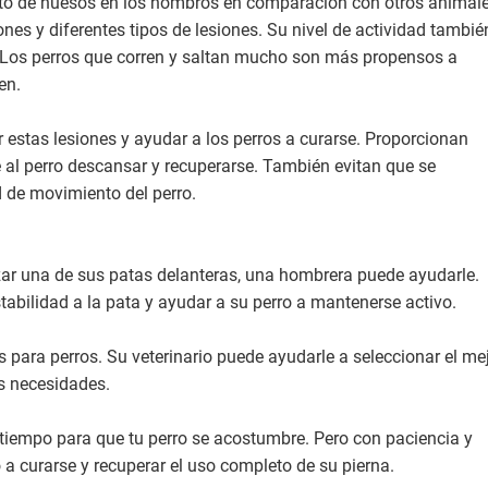
lto de huesos en los hombros en comparación con otros animale
ones y diferentes tipos de lesiones. Su nivel de actividad tambié
 Los perros que corren y saltan mucho son más propensos a
en.
 estas lesiones y ayudar a los perros a curarse. Proporcionan
e al perro descansar y recuperarse. También evitan que se
d de movimiento del perro.
izar una de sus patas delanteras, una hombrera puede ayudarle.
bilidad a la pata y ayudar a su perro a mantenerse activo.
 para perros. Su veterinario puede ayudarle a seleccionar el me
us necesidades.
 tiempo para que tu perro se acostumbre. Pero con paciencia y
a curarse y recuperar el uso completo de su pierna.