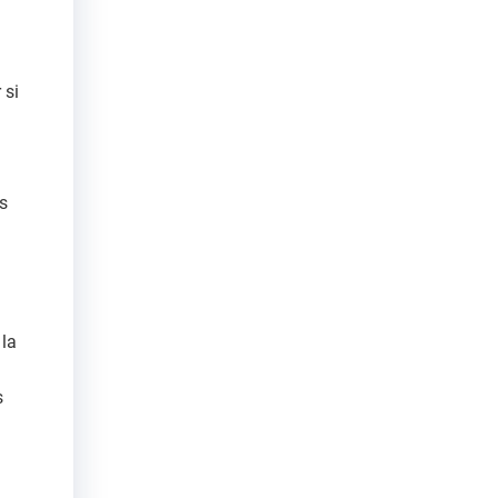
 si
s
 la
s