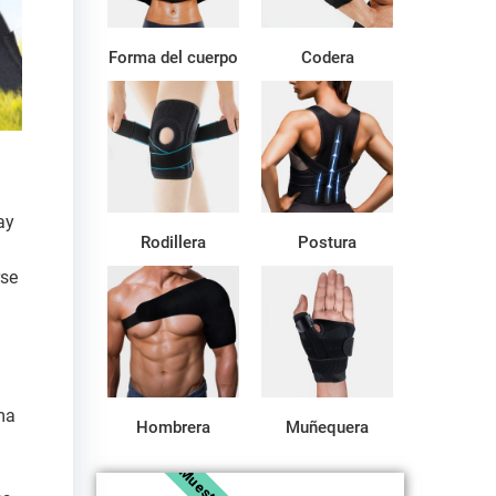
Forma del cuerpo
Codera
ay
Rodillera
Postura
rse
rma
Hombrera
Muñequera