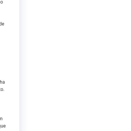
go
 de
 ha
to.
on
que