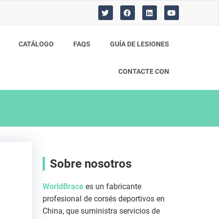
T
F
L
Y
w
a
i
o
i
c
n
u
t
e
k
t
t
b
e
u
CATÁLOGO
FAQS
GUÍA DE LESIONES
e
o
d
b
r
o
i
e
k
n
CONTACTE CON
Sobre nosotros
WorldBrace
es un fabricante
profesional de corsés deportivos en
China, que suministra servicios de