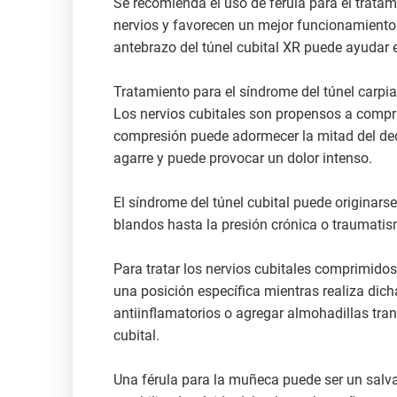
Se recomienda el uso de férula para el tratam
nervios y favorecen un mejor funcionamiento 
antebrazo del túnel cubital XR puede ayudar en
Tratamiento para el síndrome del túnel carpi
Los nervios cubitales son propensos a compr
compresión puede adormecer la mitad del ded
agarre y puede provocar un dolor intenso.
El síndrome del túnel cubital puede originars
blandos hasta la presión crónica o traumatis
Para tratar los nervios cubitales comprimido
una posición específica mientras realiza di
antiinflamatorios o agregar almohadillas tra
cubital.
Una férula para la muñeca puede ser un salvav