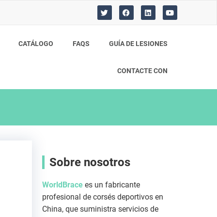
T
F
L
Y
w
a
i
o
i
c
n
u
t
e
k
t
t
b
e
u
CATÁLOGO
FAQS
GUÍA DE LESIONES
e
o
d
b
r
o
i
e
k
n
CONTACTE CON
Sobre nosotros
WorldBrace
es un fabricante
profesional de corsés deportivos en
China, que suministra servicios de