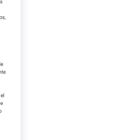
ás
os,
de
nte
 el
de
o