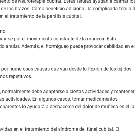
iento de Neuroterapia cubital. Estas férulas ayudan a calmar lo
de los brazos. Como beneficio adicional, la complicada férula d
 el tratamiento de la parálisis cubital.
ano
imirse por el movimiento constante de la muñeca. Esta
o anular. Además, el hormigueo puede provocar debilidad en el
e por numerosas causas que van desde la flexión de los tejidos
mos repetitivos.
s, normalmente debe adaptarse a ciertas actividades y mantener
chas actividades. En algunos casos, tomar medicamentos
nsparentes lo ayudará a deshacerse del dolor de muñeca en el l
idas en el tratamiento del síndrome del túnel cubital. El