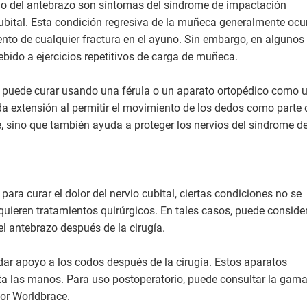
ado del antebrazo son síntomas del síndrome de impactación
cubital. Esta condición regresiva de la muñeca generalmente ocu
ento de cualquier fractura en el ayuno. Sin embargo, en algunos
ebido a ejercicios repetitivos de carga de muñeca.
se puede curar usando una férula o un aparato ortopédico como 
nda extensión al permitir el movimiento de los dedos como parte 
e, sino que también ayuda a proteger los nervios del síndrome de
ara curar el dolor del nervio cubital, ciertas condiciones no se
quieren tratamientos quirúrgicos. En tales casos, puede conside
el antebrazo después de la cirugía.
ar apoyo a los codos después de la cirugía. Estos aparatos
ta las manos. Para uso postoperatorio, puede consultar la gam
or Worldbrace.