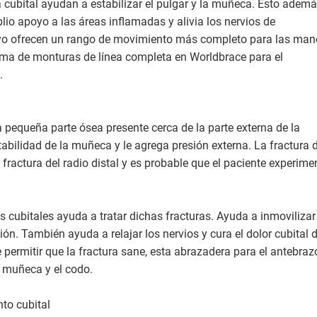
a cubital ayudan a estabilizar el pulgar y la muñeca. Esto adem
io apoyo a las áreas inflamadas y alivia los nervios de
o ofrecen un rango de movimiento más completo para las man
gama de monturas de línea completa en Worldbrace para el
.
la pequeña parte ósea presente cerca de la parte externa de la
ilidad de la muñeca y le agrega presión externa. La fractura 
 fractura del radio distal y es probable que el paciente experime
s cubitales ayuda a tratar dichas fracturas. Ayuda a inmovilizar
ón. También ayuda a relajar los nervios y cura el dolor cubital 
ermitir que la fractura sane, esta abrazadera para el antebraz
a muñeca y el codo.
to cubital