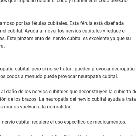
dades que implican doblar el codo y mantener el codo derecho
famoso por las férulas cubitales. Esta férula está diseñada
nel cubital. Ayuda a mover los nervios cubitales y reduce el
s. Este pinzamiento del nervio cubital es excelente ya que su
ra.
patía cubital, pero si no se tratan, pueden provocar neuropatía
n los codos a menudo puede provocar neuropatía cubital.
 al daño de los nervios cubitales que deconstruyen la cubierta d
ión de los brazos. La neuropatía del nervio cubital ayuda a trata
las manos vuelvan a la normalidad.
l nervio cubital requiere el uso específico de medicamentos.