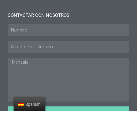
CONTACTAR CON NOSOTROS
Nombre
Envíe
un
correo
Mensaje
electrónico
a
Spanish
ENVIAR