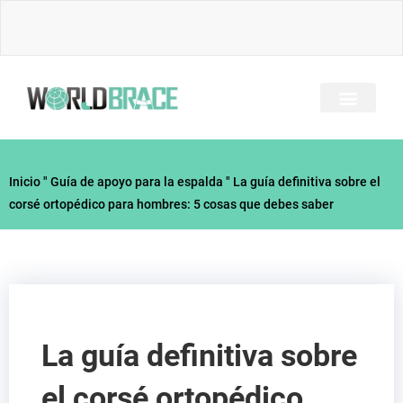
Ir
al
contenido
SOBRE NOSOTRO
TODOS LOS BRACES
GUÍA DE LESIONES
CONTACTE CON
Inicio
"
Guía de apoyo para la espalda
"
La guía definitiva sobre el
corsé ortopédico para hombres: 5 cosas que debes saber
La guía definitiva sobre
el corsé ortopédico