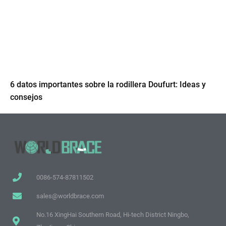
6 datos importantes sobre la rodillera Doufurt: Ideas y
consejos
0086-574-87811502
sales@worldbrace.com
No.16 XingHai Southern Road, Hi-tech District Ningbo,