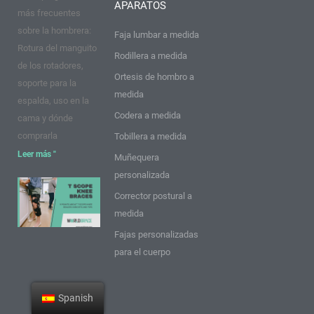
APARATOS
k
a
s
n
más frecuentes
m
t
sobre la hombrera:
Faja lumbar a medida
Rotura del manguito
Rodillera a medida
de los rotadores,
Ortesis de hombro a
soporte para la
medida
espalda, uso en la
Codera a medida
cama y dónde
comprarla
Tobillera a medida
Leer más "
Muñequera
personalizada
9 puntos
Corrector postural a
sobre las
medida
rodilleras
Fajas personalizadas
T Scope:
para el cuerpo
Ideas y
consejos
Leer más
Spanish
"