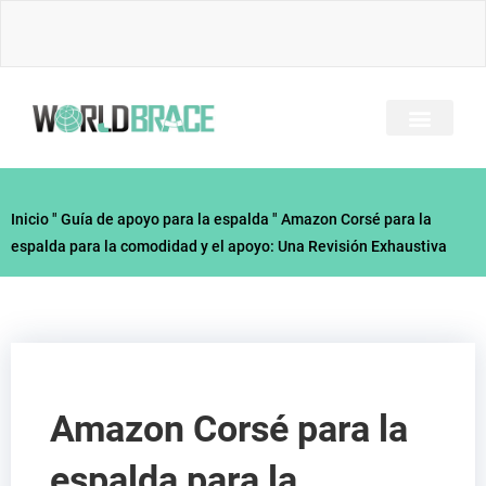
Ir
al
contenido
SOBRE NOSOTRO
TODOS LOS BRACES
GUÍA DE LESIONES
CONTACTE CON
Inicio
"
Guía de apoyo para la espalda
"
Amazon Corsé para la
espalda para la comodidad y el apoyo: Una Revisión Exhaustiva
Amazon Corsé para la
espalda para la